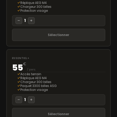
Réplique AEG M4
Chargeur 300 billes
Protection visage
1
−
+
Sélectionner
ESSENTIEL+
€
55
/ pers.
Accès terrain
Réplique AEG M4
Chargeur 300 billes
Paquet 3300 billes ASG
Protection visage
1
−
+
Sélectionner