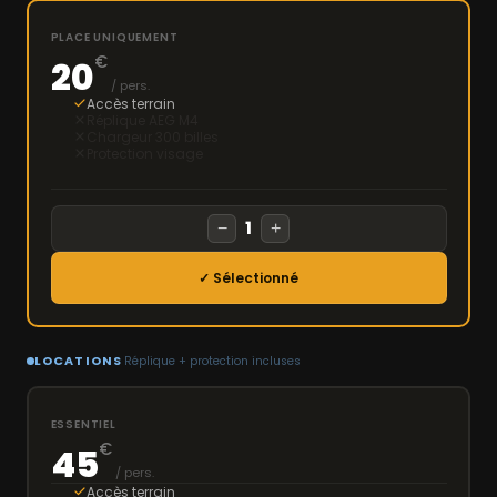
PLACE UNIQUEMENT
€
20
/ pers.
Accès terrain
Réplique AEG M4
Chargeur 300 billes
Protection visage
1
−
+
✓ Sélectionné
LOCATIONS
Réplique + protection incluses
ESSENTIEL
€
45
/ pers.
Accès terrain