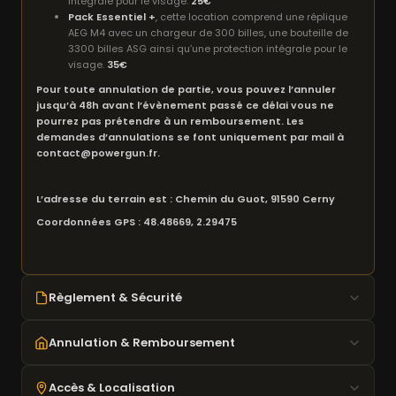
intégrale pour le visage.
25€
Pack Essentiel +
, cette location comprend une réplique
AEG M4 avec un chargeur de 300 billes, une bouteille de
3300 billes ASG ainsi qu’une protection intégrale pour le
visage.
35€
Pour toute annulation de partie, vous pouvez l’annuler
jusqu’à 48h avant l’évènement passé ce délai vous ne
pourrez pas prétendre à un remboursement. Les
demandes d’annulations se font uniquement par mail à
contact@powergun.fr.
L’adresse du terrain est : Chemin du Guot, 91590 Cerny
Coordonnées GPS : 48.48669, 2.29475
Règlement & Sécurité
18 ans minimum requis
Annulation & Remboursement
Masque obligatoire en zone de jeu
Joules vérifiés au chrony
Annulation possible
jusqu'à 48h avant
l'événement
Accès & Localisation
Tir uniquement en zone autorisée