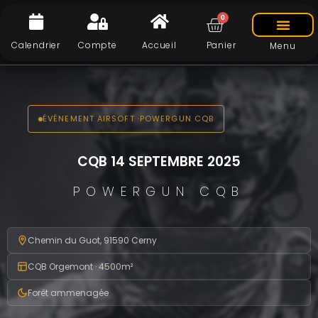
0
Calendrier
Compte
Accueil
Panier
Menu
ÉVÉNEMENT AIRSOFT ·POWERGUN CQB
CQB 14 SEPTEMBRE 2025
POWERGUN CQB
Chemin du Guot, 91590 Cerny
CQB Orgemont · 4500m²
Forêt ammenagée