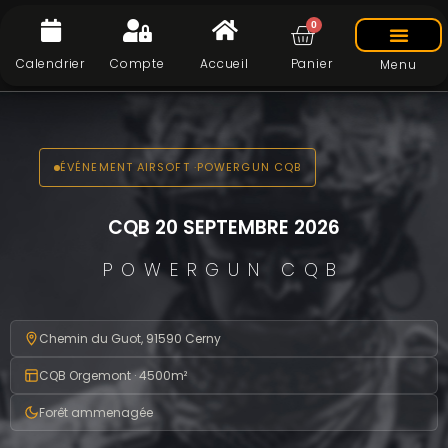
0
Calendrier
Compte
Accueil
Panier
Menu
ÉVÉNEMENT AIRSOFT ·POWERGUN CQB
CQB 20 SEPTEMBRE 2026
POWERGUN CQB
Chemin du Guot, 91590 Cerny
CQB Orgemont · 4500m²
Forêt ammenagée