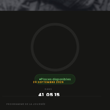
Places disponibles
20 SEPTEMBRE 2026
DANS
41
05
15
:
:
JOURS
HEURE
MIN
PROGRAMME DE LA JOURNÉE
27
S