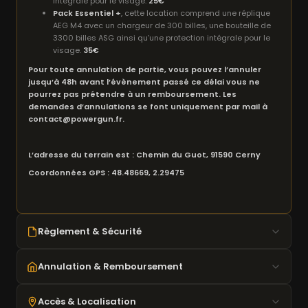
intégrale pour le visage.
25€
Pack Essentiel +
, cette location comprend une réplique
AEG M4 avec un chargeur de 300 billes, une bouteille de
3300 billes ASG ainsi qu’une protection intégrale pour le
visage.
35€
Pour toute annulation de partie, vous pouvez l’annuler
jusqu’à 48h avant l’évènement passé ce délai vous ne
pourrez pas prétendre à un remboursement. Les
demandes d’annulations se font uniquement par mail à
contact@powergun.fr.
L’adresse du terrain est : Chemin du Guot, 91590 Cerny
Coordonnées GPS : 48.48669, 2.29475
Règlement & Sécurité
18 ans minimum requis
Annulation & Remboursement
Masque obligatoire en zone de jeu
Joules vérifiés au chrony
Annulation possible
jusqu'à 48h avant
l'événement
Accès & Localisation
Tir uniquement en zone autorisée