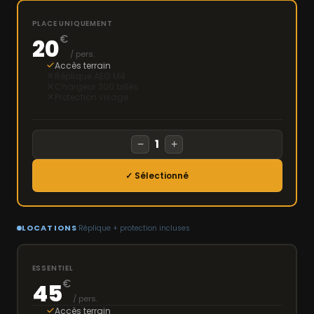
PLACE UNIQUEMENT
€
20
/ pers.
Accès terrain
Réplique AEG M4
Chargeur 300 billes
Protection visage
1
−
+
✓ Sélectionné
LOCATIONS
Réplique + protection incluses
ESSENTIEL
€
45
/ pers.
Accès terrain