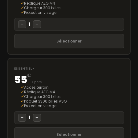
Réplique AEG M4
Chargeur 300 billes
Protection visage
1
−
+
Sélectionner
ESSENTIEL+
€
55
/ pers.
Accès terrain
Réplique AEG M4
Chargeur 300 billes
Paquet 3300 billes ASG
Protection visage
1
−
+
Sélectionner