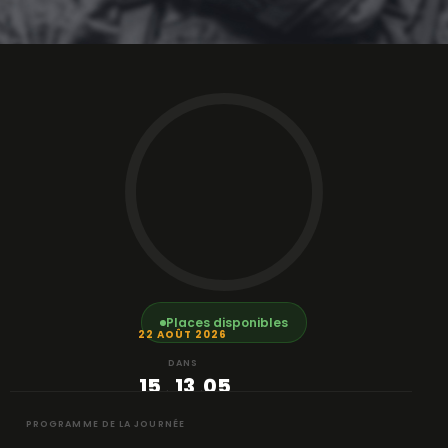
Places disponibles
22 AOÛT 2026
DANS
15
13
05
:
:
JOURS
HEURE
MIN
PROGRAMME DE LA JOURNÉE
15
S