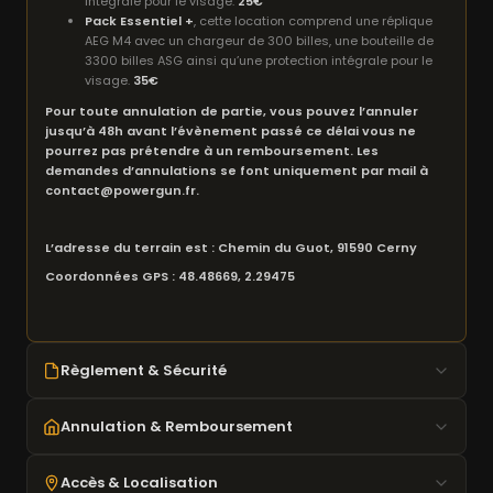
intégrale pour le visage.
25€
Pack Essentiel +
, cette location comprend une réplique
AEG M4 avec un chargeur de 300 billes, une bouteille de
3300 billes ASG ainsi qu’une protection intégrale pour le
visage.
35€
Pour toute annulation de partie, vous pouvez l’annuler
jusqu’à 48h avant l’évènement passé ce délai vous ne
pourrez pas prétendre à un remboursement. Les
demandes d’annulations se font uniquement par mail à
contact@powergun.fr.
L’adresse du terrain est : Chemin du Guot, 91590 Cerny
Coordonnées GPS : 48.48669, 2.29475
Règlement & Sécurité
18 ans minimum requis
Annulation & Remboursement
Masque obligatoire en zone de jeu
Joules vérifiés au chrony
Annulation possible
jusqu'à 48h avant
l'événement
Accès & Localisation
Tir uniquement en zone autorisée