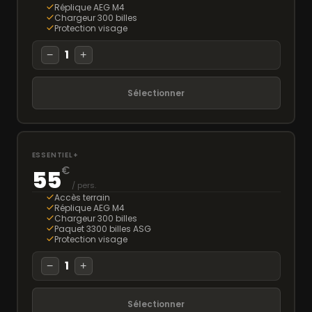
Réplique AEG M4
Chargeur 300 billes
Protection visage
1
−
+
Sélectionner
ESSENTIEL+
€
55
/ pers.
Accès terrain
Réplique AEG M4
Chargeur 300 billes
Paquet 3300 billes ASG
Protection visage
1
−
+
Sélectionner