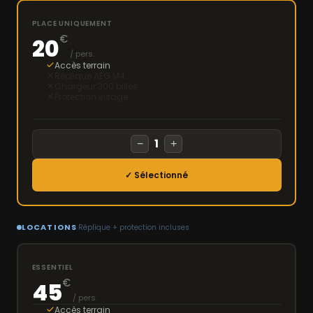
PLACE UNIQUEMENT
€
20
/ pers.
Accès terrain
Réplique AEG M4
Chargeur 300 billes
Protection visage
1
−
+
✓ Sélectionné
LOCATIONS
Réplique + protection incluses
ESSENTIEL
€
45
/ pers.
Accès terrain