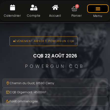
0
Calendrier
Compte
Accueil
Panier
Menu
ÉVÉNEMENT AIRSOFT ·POWERGUN CQB
CQB 22 AOÛT 2026
POWERGUN CQB
Chemin du Guot, 91590 Cerny
CQB Orgemont · 4500m²
Forêt ammenagée