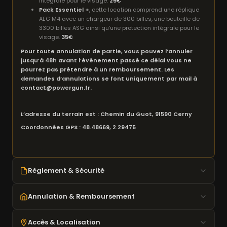
intégrale pour le visage.
25€
Pack Essentiel +
, cette location comprend une réplique
AEG M4 avec un chargeur de 300 billes, une bouteille de
3300 billes ASG ainsi qu’une protection intégrale pour le
visage.
35€
Pour toute annulation de partie, vous pouvez l’annuler
jusqu’à 48h avant l’évènement passé ce délai vous ne
pourrez pas prétendre à un remboursement. Les
demandes d’annulations se font uniquement par mail à
contact@powergun.fr.
L’adresse du terrain est : Chemin du Guot, 91590 Cerny
Coordonnées GPS : 48.48669, 2.29475
Règlement & Sécurité
18 ans minimum requis
Annulation & Remboursement
Masque obligatoire en zone de jeu
Joules vérifiés au chrony
Annulation possible
jusqu'à 48h avant
l'événement
Accès & Localisation
Tir uniquement en zone autorisée