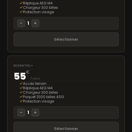
Réplique AEG M4
Chargeur 300 billes
Protection visage
1
−
+
Sélectionner
ESSENTIEL+
€
55
/ pers.
Accès terrain
Réplique AEG M4
Chargeur 300 billes
Paquet 3300 billes ASG
Protection visage
1
−
+
Sélectionner