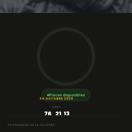
Places disponibles
24 OCTOBRE 2026
DANS
76
21
13
:
:
JOURS
HEURE
MIN
PROGRAMME DE LA JOURNÉE
14
S