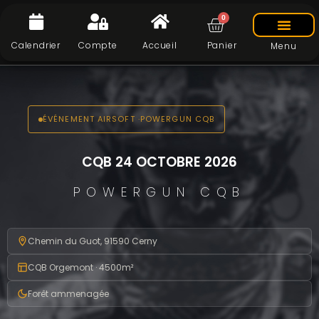
0
Calendrier
Compte
Accueil
Panier
Menu
ÉVÉNEMENT AIRSOFT ·POWERGUN CQB
CQB 24 OCTOBRE 2026
POWERGUN CQB
Chemin du Guot, 91590 Cerny
CQB Orgemont · 4500m²
Forêt ammenagée