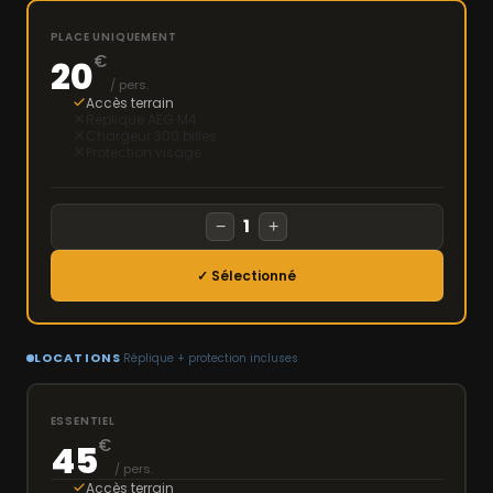
PLACE UNIQUEMENT
€
20
/ pers.
Accès terrain
Réplique AEG M4
Chargeur 300 billes
Protection visage
1
−
+
✓ Sélectionné
LOCATIONS
Réplique + protection incluses
ESSENTIEL
€
45
/ pers.
Accès terrain