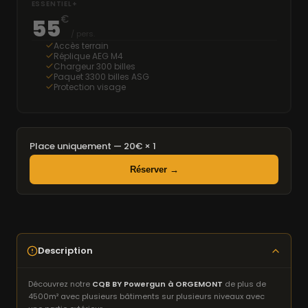
ESSENTIEL+
€
55
/ pers.
Accès terrain
Réplique AEG M4
Chargeur 300 billes
Paquet 3300 billes ASG
Protection visage
Place uniquement — 20€ × 1
Réserver →
Description
Découvrez notre
CQB BY Powergun à ORGEMONT
de plus de
4500m² avec plusieurs bâtiments sur plusieurs niveaux avec