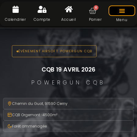
0
Calendrier
Compte
Accueil
Panier
Menu
ÉVÉNEMENT AIRSOFT ·POWERGUN CQB
CQB 19 AVRIL 2026
POWERGUN CQB
Chemin du Guot, 91590 Cerny
CQB Orgemont · 4500m²
Forêt ammenagée