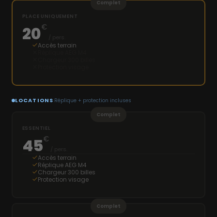
Complet
PLACE UNIQUEMENT
€
20
/ pers.
Accès terrain
Réplique AEG M4
Chargeur 300 billes
Protection visage
LOCATIONS
Réplique + protection incluses
Complet
ESSENTIEL
€
45
/ pers.
Accès terrain
Réplique AEG M4
Chargeur 300 billes
Protection visage
Complet