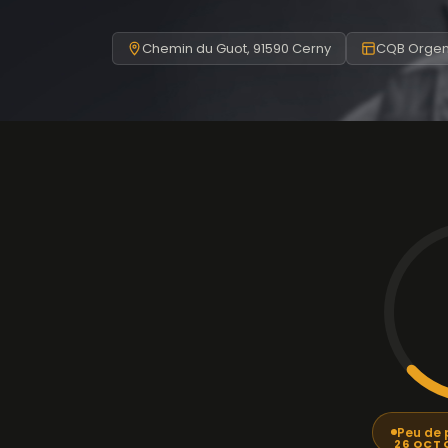
Chemin du Guot, 91590 Cerny
CQB Orgem
Peu de 
26 OCT