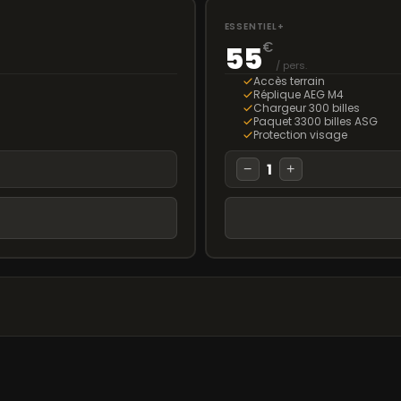
ESSENTIEL+
€
55
/ pers.
Accès terrain
Réplique AEG M4
Chargeur 300 billes
Paquet 3300 billes ASG
Protection visage
1
−
+