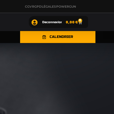
CGV
RGPD
LÉGALES
POWERGUN
0
0,00
€
Deconnexion
CALENDRIER