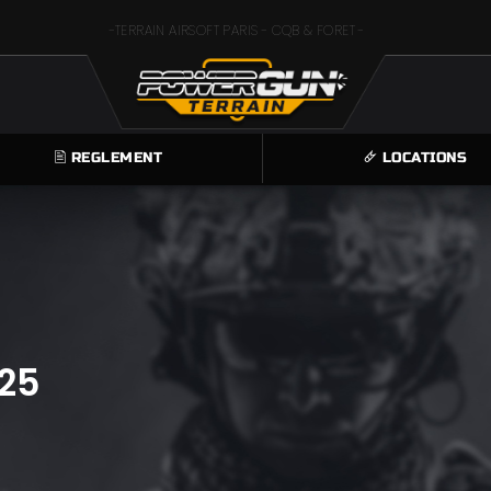
-TERRAIN AIRSOFT PARIS - CQB & FORET -
🖹 REGLEMENT
🜸 LOCATIONS
25