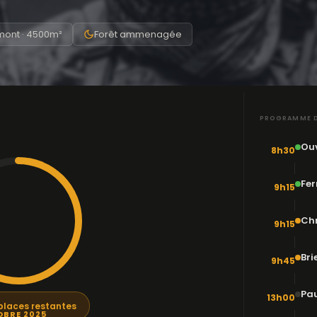
ont · 4500m²
Forêt ammenagée
PROGRAMME D
Ouv
8h30
Fer
9h15
Ch
9h15
Bri
9h45
Pau
13h00
places restantes
OBRE 2025