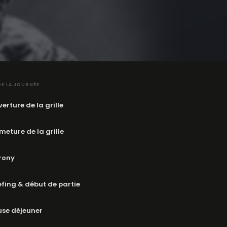
E LA JOURNÉE
erture de la grille
meture de la grille
rony
efing & début de partie
se déjeuner