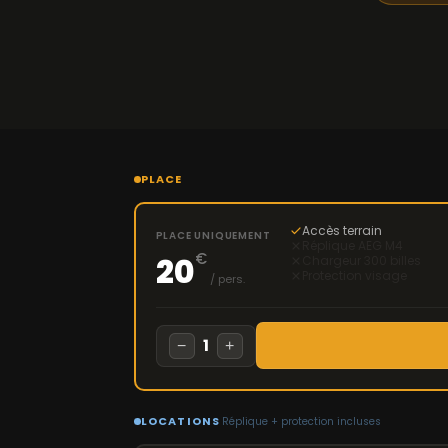
PLACE
Accès terrain
PLACE UNIQUEMENT
Réplique AEG M4
€
20
Chargeur 300 billes
Protection visage
/ pers.
1
−
+
LOCATIONS
Réplique + protection incluses