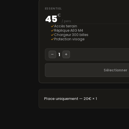
ESSENTIEL
€
45
/ pers.
Accès terrain
Réplique AEG M4
Chargeur 300 billes
Protection visage
1
−
+
Sélectionner
Place uniquement — 20€ × 1